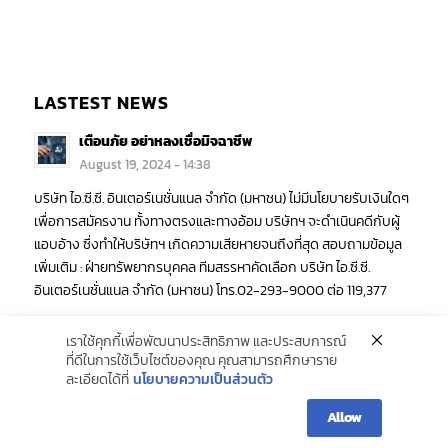
LASTEST NEWS
เตือนภัย อย่าหลงเชื่อมิจฉาชีพ
August 19, 2024 - 14:38
บริษัท ไอ.ซี.ซี. อินเตอร์เนชั่นแนล จำกัด (มหาชน) ไม่มีนโยบายรับเงินใดๆ
เพื่อการสมัครงาน ทั้งทางตรงและทางอ้อม บริษัทฯ จะดำเนินคดีกับผู้
แอบอ้าง ซึ่งทำให้บริษัทฯ เกิดความเสียหายจนถึงที่สุด สอบถามข้อมูล
เพิ่มเติม : ฝ่ายทรัพยากรบุคคล ทีมสรรหาคัดเลือก บริษัท ไอ.ซี.ซี.
อินเตอร์เนชั่นแนล จำกัด (มหาชน) โทร.02-293-9000 ต่อ 119,377
เราใช้คุกกี้เพื่อพัฒนาประสิทธิภาพ และประสบการณ์
ที่ดีในการใช้เว็บไซต์ของคุณ คุณสามารถศึกษาราย
ละเอียดได้ที่
นโยบายความเป็นส่วนตัว
Allow
© Copyright -
ICC INTERNATIONAL PLC.