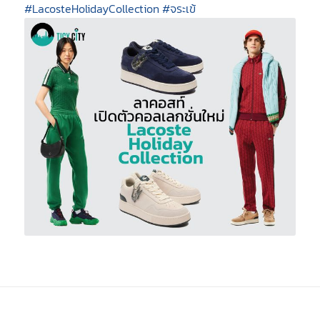
#LacosteHolidayCollection
#จระเข้