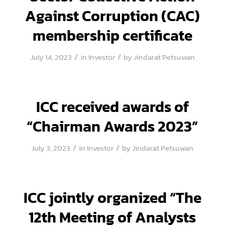
Against Corruption (CAC)
membership certificate
/
/
July 14, 2023
in
Investor
by
Jindarat Petsuwan
ICC received awards of
“Chairman Awards 2023”
/
/
July 3, 2023
in
Investor
by
Jindarat Petsuwan
ICC jointly organized “The
12th Meeting of Analysts