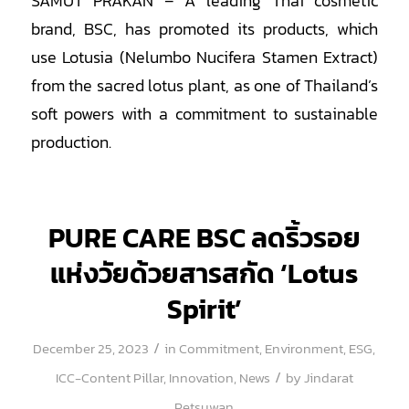
SAMUT PRAKAN – A leading Thai cosmetic
brand, BSC, has promoted its products, which
use Lotusia (Nelumbo Nucifera Stamen Extract)
from the sacred lotus plant, as one of Thailand’s
soft powers with a commitment to sustainable
production.
PURE CARE BSC ลดริ้วรอย
แห่งวัยด้วยสารสกัด ‘Lotus
Spirit’
/
December 25, 2023
in
Commitment
,
Environment
,
ESG
,
/
ICC-Content Pillar
,
Innovation
,
News
by
Jindarat
Petsuwan