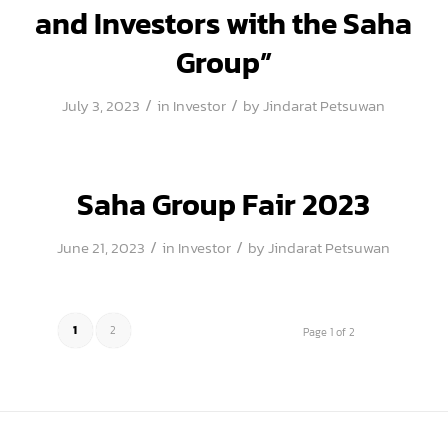
and Investors with the Saha
Group”
/
/
July 3, 2023
in
Investor
by
Jindarat Petsuwan
Saha Group Fair 2023
/
/
June 21, 2023
in
Investor
by
Jindarat Petsuwan
1
2
Page 1 of 2